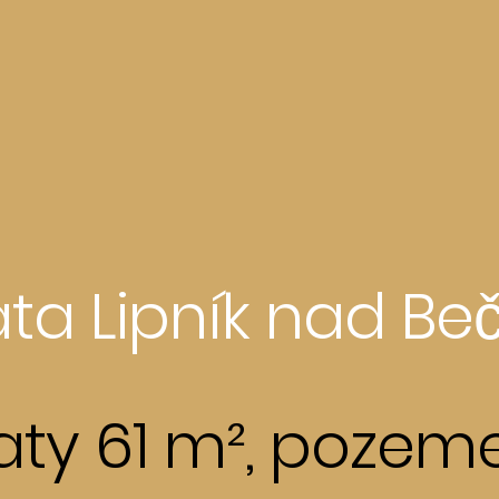
ta Lipník nad Be
aty 61 m², pozeme