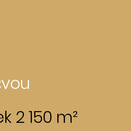
čvou
k 2 150 m²