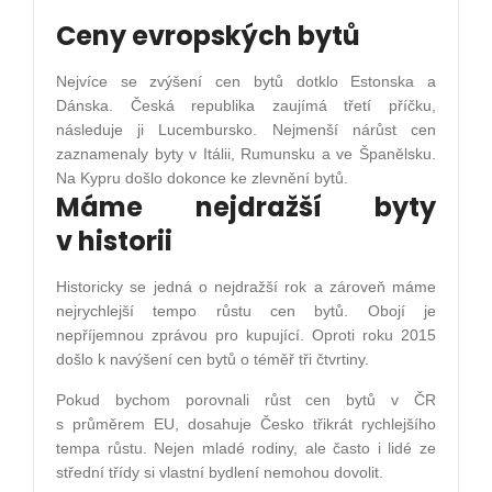
Ceny evropských bytů
Nejvíce se zvýšení cen bytů dotklo Estonska a
Dánska. Česká republika zaujímá třetí příčku,
následuje ji Lucembursko. Nejmenší nárůst cen
zaznamenaly byty v Itálii, Rumunsku a ve Španělsku.
Na Kypru došlo dokonce ke zlevnění bytů.
Máme nejdražší byty
v historii
Historicky se jedná o nejdražší rok a zároveň máme
nejrychlejší tempo růstu cen bytů. Obojí je
nepříjemnou zprávou pro kupující. Oproti roku 2015
došlo k navýšení cen bytů o téměř tři čtvrtiny.
Pokud bychom porovnali růst cen bytů v ČR
s průměrem EU, dosahuje Česko třikrát rychlejšího
tempa růstu. Nejen mladé rodiny, ale často i lidé ze
střední třídy si vlastní bydlení nemohou dovolit.