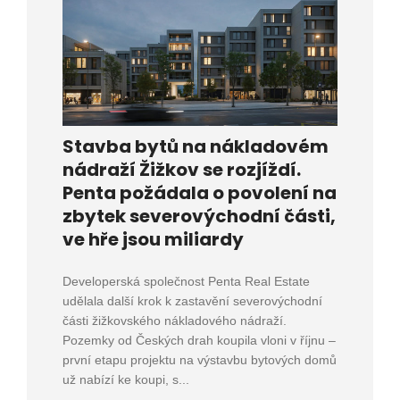
Stavba bytů na nákladovém
nádraží Žižkov se rozjíždí.
Penta požádala o povolení na
zbytek severovýchodní části,
ve hře jsou miliardy
Developerská společnost Penta Real Estate
udělala další krok k zastavění severovýchodní
části žižkovského nákladového nádraží.
Pozemky od Českých drah koupila vloni v říjnu –
první etapu projektu na výstavbu bytových domů
už nabízí ke koupi, s...