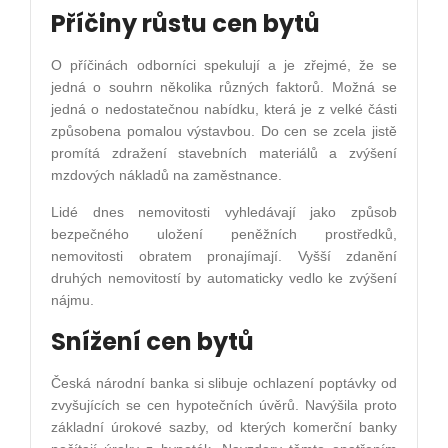
Příčiny růstu cen bytů
O příčinách odborníci spekulují a je zřejmé, že se
jedná o souhrn několika různých faktorů. Možná se
jedná o nedostatečnou nabídku, která je z velké části
způsobena pomalou výstavbou. Do cen se zcela jistě
promítá zdražení stavebních materiálů a zvýšení
mzdových nákladů na zaměstnance.
Lidé dnes nemovitosti vyhledávají jako způsob
bezpečného uložení peněžních prostředků,
nemovitosti obratem pronajímají. Vyšší zdanění
druhých nemovitostí by automaticky vedlo ke zvýšení
nájmu.
Snížení cen bytů
Česká národní banka si slibuje ochlazení poptávky od
zvyšujících se cen hypotečních úvěrů. Navýšila proto
základní úrokové sazby, od kterých komerční banky