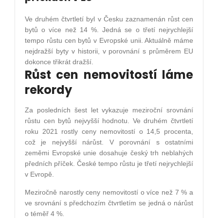
Ve druhém čtvrtletí byl v Česku zaznamenán růst cen
bytů o více než 14 %. Jedná se o třetí nejrychlejší
tempo růstu cen bytů v Evropské unii. Aktuálně máme
nejdražší byty v historii, v porovnání s průměrem EU
dokonce třikrát dražší.
Růst cen nemovitostí láme
rekordy
Za posledních šest let vykazuje meziroční srovnání
růstu cen bytů nejvyšší hodnotu. Ve druhém čtvrtletí
roku 2021 rostly ceny nemovitostí o 14,5 procenta,
což je nejvyšší nárůst. V porovnání s ostatními
zeměmi Evropské unie dosahuje český trh neblahých
předních příček. České tempo růstu je třetí nejrychlejší
v Evropě.
Meziročně narostly ceny nemovitostí o více než 7 % a
ve srovnání s předchozím čtvrtletím se jedná o nárůst
o téměř 4 %.