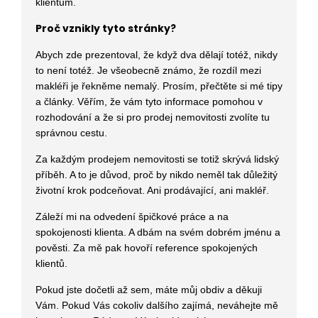
klientům.
Proč vznikly tyto stránky?
Abych zde prezentoval, že když dva dělají totéž, nikdy
to není totéž. Je všeobecně známo, že rozdíl mezi
makléři je řekněme nemalý. Prosím, přečtěte si mé tipy
a články. Věřím, že vám tyto informace pomohou v
rozhodování a že si pro prodej nemovitosti zvolíte tu
správnou cestu.
Za každým prodejem nemovitosti se totiž skrývá lidský
příběh. A to je důvod, proč by nikdo neměl tak důležitý
životní krok podceňovat. Ani prodávající, ani makléř.
Záleží mi na odvedení špičkové práce a na
spokojenosti klienta. A dbám na svém dobrém jménu a
pověsti. Za mě pak hovoří reference spokojených
klientů.
Pokud jste dočetli až sem, máte můj obdiv a děkuji
Vám. Pokud Vás cokoliv dalšího zajímá, neváhejte mě