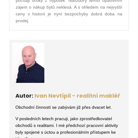
počítají úroky z hypoték. Navzdory těmto opatřením
zájem o nákup bytů neklesá. A s ohledem na nejvyšší
ceny v historii je nyní bezpochyby dobrá doba na
prodej.
Autor:
Ivan Nevtípil - realitní makléř
Obchodní činností se zabývám již přes dvacet let.
V posledních letech pracuji, jako zprostředkovatel
obchodů s realitami
. I mé předchozí pracovní aktivity
byly spojené s úctou a profesionálním přístupem ke