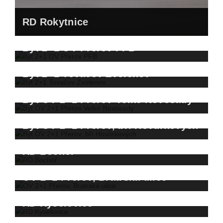
RD Rokytnice
Byt 2+1 OV Přerov PFB
Byt 2+1 Tovačov Zvolenov
Byt OV 2+1 Přerov Velké Novosady
Byt OV 2+1 Přerov, bří Hovůrkových
RD Bochoř
OV 2+1 Přerov, Bratrská ulice
RD Kyselovice