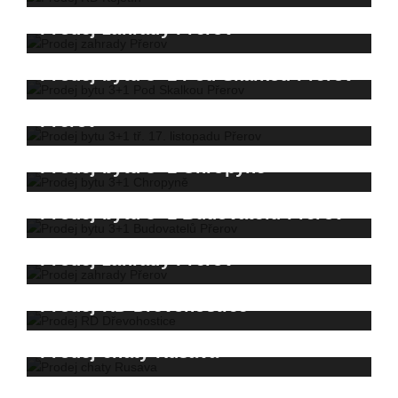
Prodej zahrady Přerov
Prodej bytu 3+1 Pod Skalkou Přerov
Prodej bytu 3+1 tř. 17. listopadu
Přerov
Prodej bytu 3+1 Chropyně
Prodej bytu 3+1 Budovatelů Přerov
Prodej zahrady Přerov
Prodej RD Dřevohostice
Prodej chaty Rusava