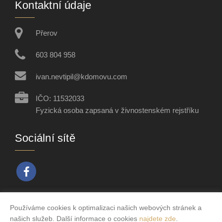
Kontaktní údaje
Přerov
603 804 958
ivan.nevtipil@kdomovu.com
IČO: 11532033
Fyzická osoba zapsaná v živnostenském rejstříku
Sociální sítě
Používáme cookies k optimalizaci našich webových stránek a
Vytvořeno v systému
CHYTRÝ WEB MAKLÉŘE
našich služeb. Další informace o cookies
najdete zde
.