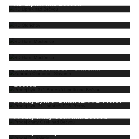
RD Lipník nad Bečvou
RD Oldřichov
RD Horní Moštěnice
RD Horní Moštěnice
Zahrada Olomouc - Slavonín
Prodej bytu 3+1 Bratrská Lipník nad
Bečvou
Prodej bytu 3+1 nábřeží PFB Přerov
Prodej chaty Osek nad Bečvou
Prodej RD Kojetín