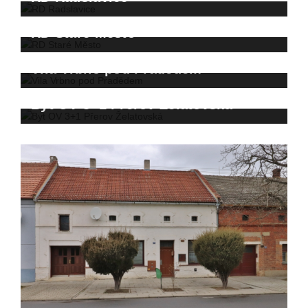
RD Staré Město
Vila Vrbno pod Pradědem
Byt OV 3+1 Přerov Želatovská