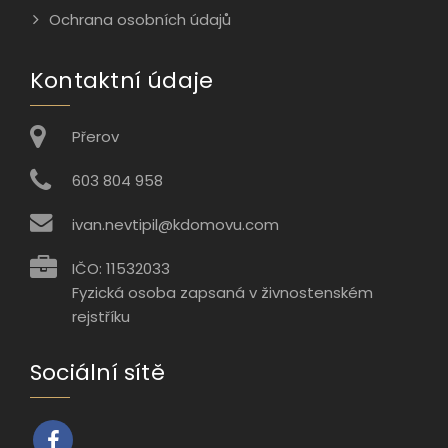
Ochrana osobních údajů
Kontaktní údaje
Přerov
603 804 958
ivan.nevtipil@kdomovu.com
IČO: 11532033
Fyzická osoba zapsaná v živnostenském
rejstříku
Sociální sítě