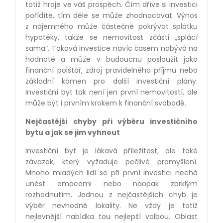
totiž hraje ve váš prospěch. Čím dříve si investici
pořídíte, tím déle se může zhodnocovat. Výnos
z nájemného může částečně pokrývat splátku
hypotéky, takže se nemovitost zčásti „splácí
sama“. Taková investice navíc časem nabývá na
hodnotě a může v budoucnu posloužit jako
finanční polštář, zdroj pravidelného příjmu nebo
základní kámen pro další investiční plány.
Investiční byt tak není jen první nemovitostí, ale
může být i prvním krokem k finanční svobodě.
Nejčastější chyby při výběru investičního
bytu a jak se jim vyhnout
Investiční byt je lákavá příležitost, ale také
závazek, který vyžaduje pečlivé promyšlení.
Mnoho mladých lidí se při první investici nechá
unést emocemi nebo naopak zbrklým
rozhodnutím. Jednou z nejčastějších chyb je
výběr nevhodné lokality. Ne vždy je totiž
nejlevnější nabídka tou nejlepší volbou. Oblast