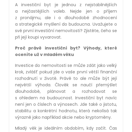
A investiční byt je jednou z nejstabilnějších
a nejčastějších voleb. Nejde jen o příjem
z pronájmu, ale i o dlouhodobé zhodnocení
a strategické myšlení do budoucna. Uvažujete o
své první investiční nemovitosti? Zjistěte, čeho se
při její koupi vyvarovat.
Proč právě investiční byt? Výhody, které
oceníte už v mladém věku
Investice do nemovitosti se může zdát jako velký
krok, zvlášť pokud jde o vaše první větší finanční
rozhodnutí v životě. Právě to ale může být její
největší výhoda. Člověk se naučí přemýšlet
dlouhodobě, plánovat a rozhodovat se
s ohledem na budoucnost. Investiční byt navíc
není jen o číslech a výnosech. Jde také o jistotu,
stabilitu a konkrétní hodnotu, která nekolísá tak
výrazně jako například akcie nebo kryptoměny.
Mladý věk je ideálním obdobím, kdy začít. Čas