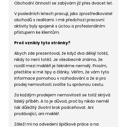
Obchodní činností se zabývám již přes dvacet let.
V posledních letech pracuji, jako zprostředkovatel
obchodů s realitami
. I mé předchozí pracovní
aktivity byly spojené s úctou a profesionálním
přístupem ke klientům.
Proč vznikly tyto stránky?
Abych zde prezentoval, že když dva dělají totéž,
nikdy to není totéž. Je všeobecně známo, že
rozdíl mezi makléři je řekněme nemalý. Prosím,
přečtěte si mé tipy a články. Věřím, že vám tyto
informace pomohou v rozhodování a že si pro
prodej nemovitosti zvolíte tu správnou cestu.
Za každým prodejem nemovitosti se totiž skrývá
lidský příběh. A to je důvod, proč by nikdo neměl
tak důležitý životní krok podceňovat. Ani
prodávající, ani makléř.
Záleží mi na odvedení špičkové práce a na