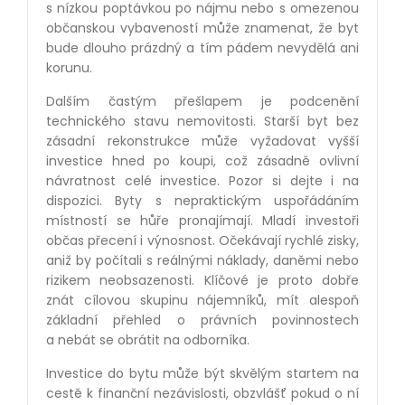
s nízkou poptávkou po nájmu nebo s omezenou
občanskou vybaveností může znamenat, že byt
bude dlouho prázdný a tím pádem nevydělá ani
korunu.
Dalším častým přešlapem je podcenění
technického stavu nemovitosti. Starší byt bez
zásadní rekonstrukce může vyžadovat vyšší
investice hned po koupi, což zásadně ovlivní
návratnost celé investice. Pozor si dejte i na
dispozici. Byty s nepraktickým uspořádáním
místností se hůře pronajímají. Mladí investoři
občas přecení i výnosnost. Očekávají rychlé zisky,
aniž by počítali s reálnými náklady, daněmi nebo
rizikem neobsazenosti. Klíčové je proto dobře
znát cílovou skupinu nájemníků, mít alespoň
základní přehled o právních povinnostech
a nebát se obrátit na odborníka.
Investice do bytu může být skvělým startem na
cestě k finanční nezávislosti, obzvlášť pokud o ní