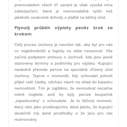
jmenovatelem všech tří variant je však vysoká míra
zabezpečení, která je nesrovnatelně vyšší než
jakékoliv soukromé dohody o platbě na běžný účet.
Plynulý průběh výplaty peněz krok za
krokem
Celý proces úschovy je navržen tak, aby byl pro vás
co nejjednodušší a logicky na sebe navazoval. Vše
začíná podpisem smlouvy o úschově, kde jsou jasně
stanoveny termíny a podmínky pro výplatu. Kupující
následně převede peníze na speciálně zřízený účet
úschovy. Teprve v momentě, kdy schovatel potvrdí
přijetí celé částky, odchází návrh na vklad do katastru
nemovitostí. Tím je zajištěno, že nemovitost nezačne
měnit majitele, aniž by byly peníze bezpečně
„zaparkovány“ u schovatele. Je to klíčový moment,
který vám jako prodávajícímu dává jistotu, že kupující
skutečně má dané prostředky a že jsou pro vás
rezervovány.