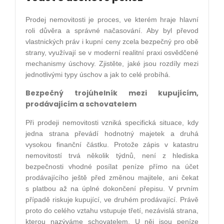
Prodej nemovitosti je proces, ve kterém hraje hlavní
roli důvěra a správné načasování. Aby byl převod
vlastnických práv i kupní ceny zcela bezpečný pro obě
strany, využívají se v moderní realitní praxi osvědčené
mechanismy úschovy. Zjistěte, jaké jsou rozdíly mezi
jednotlivými typy úschov a jak to celé probíhá.
Bezpečný trojúhelník mezi kupujícím,
prodávajícím a schovatelem
Při prodeji nemovitosti vzniká specifická situace, kdy
jedna strana převádí hodnotný majetek a druhá
vysokou finanční částku. Protože zápis v katastru
nemovitostí trvá několik týdnů, není z hlediska
bezpečnosti vhodné posílat peníze přímo na účet
prodávajícího ještě před změnou majitele, ani čekat
s platbou až na úplné dokončení přepisu. V prvním
případě riskuje kupující, ve druhém prodávající. Právě
proto do celého vztahu vstupuje třetí, nezávislá strana,
kterou nazýváme schovatelem. U něj jsou peníze