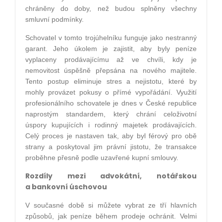
chráněny do doby, než budou splněny všechny
smluvní podmínky.
Schovatel v tomto trojúhelníku funguje jako nestranný
garant. Jeho úkolem je zajistit, aby byly peníze
vyplaceny prodávajícímu až ve chvíli, kdy je
nemovitost úspěšně přepsána na nového majitele.
Tento postup eliminuje stres a nejistotu, které by
mohly provázet pokusy o přímé vypořádání. Využití
profesionálního schovatele je dnes v České republice
naprostým standardem, který chrání celoživotní
úspory kupujících i rodinný majetek prodávajících.
Celý proces je nastaven tak, aby byl férový pro obě
strany a poskytoval jim právní jistotu, že transakce
proběhne přesně podle uzavřené kupní smlouvy.
Rozdíly mezi advokátní, notářskou
a bankovní úschovou
V současné době si můžete vybrat ze tří hlavních
způsobů, jak peníze během prodeje ochránit. Velmi