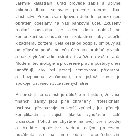
Jakmile katastrální úřad provede zápis a uplyne
zákonná lhůta, schovatel provede kontrolu listu
vlastnictví. Pokud vše odpovídá dohodě, peníze jsou
obratem odeslány na váš bankovní účet. Zkušený
realitní specialista po celou dobu dohlíží na
komunikaci se schovatelem i katastrem, aby nedošlo
k žádnému zdržení. Celá cesta od podpisu smlouvy až
po připsání peněz na váš účet tak probíhá plynule
a bez zbytečné administrativní zátěže na vaší straně.
Moderní technologie a prověřené právní postupy dnes
umožňují, aby byl prodej nemovitosti příjemnou
a bezpečnou zkušeností, na jejímž konci je
spokojenost všech zúčastněných stran.
Při prodeji nemovitosti je důležité mít jistotu, že vaše
finanční zájmy jsou plně chráněny. Profesionální
úschova představuje nejlepší způsob, jak předejít
komplikacím a zajistit hladké vypořádání celé
transakce. Pokud se chystáte na svůj první prodej
a hledáte spolehlivé vedení celým procesem,
neváhejte se na mne obrátit prostřednictvím