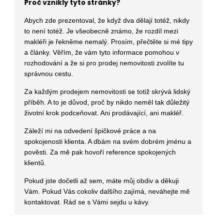
Proč vznikly tyto stránky?
Abych zde prezentoval, že když dva dělají totéž, nikdy
to není totéž. Je všeobecně známo, že rozdíl mezi
makléři je řekněme nemalý. Prosím, přečtěte si mé tipy
a články. Věřím, že vám tyto informace pomohou v
rozhodování a že si pro prodej nemovitosti zvolíte tu
správnou cestu.
Za každým prodejem nemovitosti se totiž skrývá lidský
příběh. A to je důvod, proč by nikdo neměl tak důležitý
životní krok podceňovat. Ani prodávající, ani makléř.
Záleží mi na odvedení špičkové práce a na
spokojenosti klienta. A dbám na svém dobrém jménu a
pověsti. Za mě pak hovoří reference spokojených
klientů.
Pokud jste dočetli až sem, máte můj obdiv a děkuji
Vám. Pokud Vás cokoliv dalšího zajímá, neváhejte mě
kontaktovat. Rád se s Vámi sejdu u kávy.