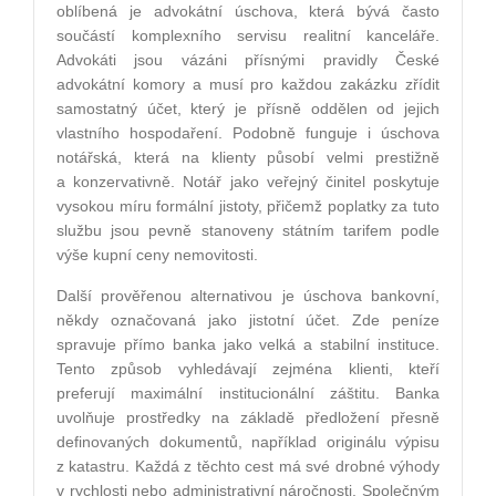
oblíbená je advokátní úschova, která bývá často
součástí komplexního servisu realitní kanceláře.
Advokáti jsou vázáni přísnými pravidly České
advokátní komory a musí pro každou zakázku zřídit
samostatný účet, který je přísně oddělen od jejich
vlastního hospodaření. Podobně funguje i úschova
notářská, která na klienty působí velmi prestižně
a konzervativně. Notář jako veřejný činitel poskytuje
vysokou míru formální jistoty, přičemž poplatky za tuto
službu jsou pevně stanoveny státním tarifem podle
výše kupní ceny nemovitosti.
Další prověřenou alternativou je úschova bankovní,
někdy označovaná jako jistotní účet. Zde peníze
spravuje přímo banka jako velká a stabilní instituce.
Tento způsob vyhledávají zejména klienti, kteří
preferují maximální institucionální záštitu. Banka
uvolňuje prostředky na základě předložení přesně
definovaných dokumentů, například originálu výpisu
z katastru. Každá z těchto cest má své drobné výhody
v rychlosti nebo administrativní náročnosti. Společným