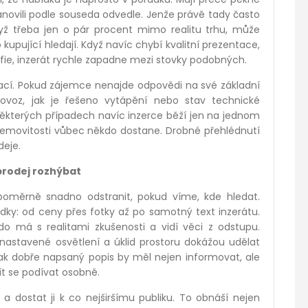
anovili podle souseda odvedle. Jenže právě tady často
yž třeba jen o pár procent mimo realitu trhu, může
kupující hledají. Když navíc chybí kvalitní prezentace,
afie, inzerát rychle zapadne mezi stovky podobných.
cí. Pokud zájemce nenajde odpovědi na své základní
rovoz, jak je řešeno vytápění nebo stav technické
ěkterých případech navíc inzerce běží jen na jednom
k nemovitosti vůbec někdo dostane. Drobné přehlédnutí
deje.
prodej rozhýbat
 poměrně snadno odstranit, pokud víme, kde hledat.
dky: od ceny přes fotky až po samotný text inzerátu.
do má s realitami zkušenosti a vidí věci z odstupu.
ě nastavené osvětlení a úklid prostoru dokážou udělat
k dobře napsaný popis by měl nejen informovat, ale
jít se podívat osobně.
 a dostat ji k co nejširšímu publiku. To obnáší nejen