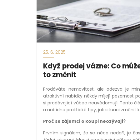
25. 6. 2025
Když prodej vázne: Co může
to změnit
Prodáváte nemovitost, ale odezva je min
atraktivní nabídky někdy míjejí pozornost po
si prodávající vůbec neuvědomují. Tento čl
a nabídne praktické tipy, jak situaci změnit 
Proč se zájemci o koupi neozývají?
Prvním signálem, že se něco nedaří, je čas
žádní zájemci. Mnozí prodávající přitom věř