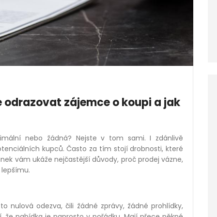
 odrazovat zájemce o koupi a jak
imální nebo žádná? Nejste v tom sami. I zdánlivě
tenciálních kupců. Často za tím stojí drobnosti, které
ánek vám ukáže nejčastější důvody, proč prodej vázne,
k lepšímu.
to nulová odezva, čili žádné zprávy, žádné prohlídky,
í, že nabídka je naprosto v pořádku. Mají přece pěkné