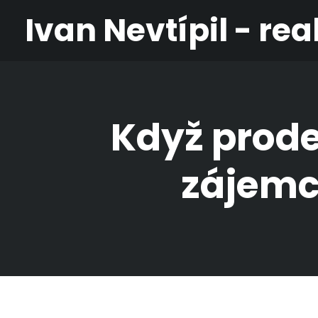
Ivan Nevtípil - rea
Když prode
zájemce