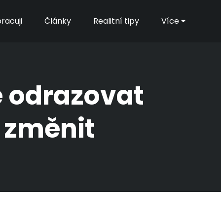
racuji
Články
Realitní tipy
Více
e odrazovat
o změnit