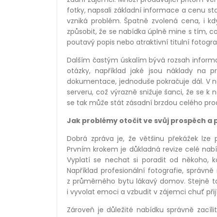
fotky, napsali základní informace a cenu st
vzniká problém. Špatně zvolená cena, i kd
způsobit, že se nabídka úplně mine s tím, co 
poutavý popis nebo atraktivní titulní fotogr
Dalším častým úskalím bývá rozsah informa
otázky, například jaké jsou náklady na p
dokumentace, jednoduše pokračuje dál. V n
serveru, což výrazně snižuje šanci, že se 
se tak může stát zásadní brzdou celého pro
Jak problémy otočit ve svůj prospěch a 
Dobrá zpráva je, že většinu překážek lze
Prvním krokem je důkladná revize celé nabí
Vyplatí se nechat si poradit od někoho, k
Například profesionální fotografie, správn
z průměrného bytu lákavý domov. Stejně ta
i vyvolat emoci a vzbudit v zájemci chuť při
Zároveň je důležité nabídku správně zacílit