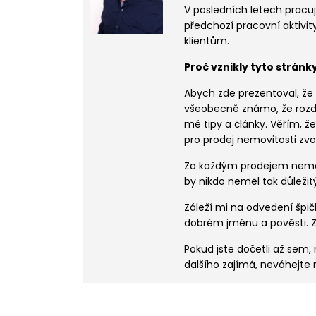
V posledních letech pracuj
předchozí pracovní aktivit
klientům.
Proč vznikly tyto stránk
Abych zde prezentoval, že k
všeobecně známo, že rozdí
mé tipy a články. Věřím, 
pro prodej nemovitosti zvo
Za každým prodejem nemovit
by nikdo neměl tak důležitý
Záleží mi na odvedení špi
dobrém jménu a pověsti. Z
Pokud jste dočetli až sem,
dalšího zajímá, neváhejte 