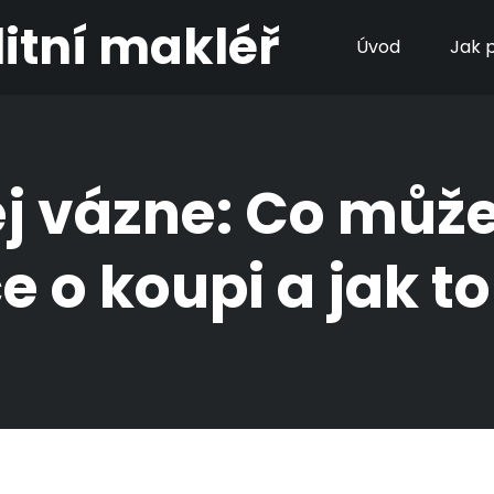
litní makléř
Úvod
Jak p
j vázne: Co můž
 o koupi a jak t