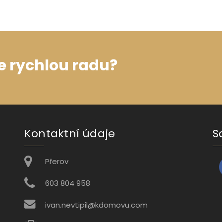
e rychlou radu?
Kontaktní údaje
S
Přerov
603 804 958
ivan.nevtipil@kdomovu.com