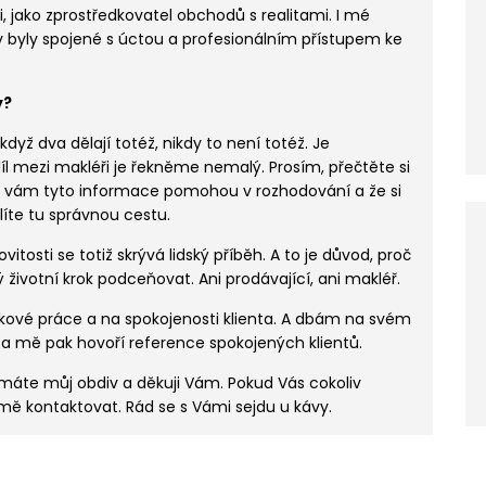
i, jako zprostředkovatel obchodů s realitami
. I mé
y byly spojené s úctou a profesionálním přístupem ke
y?
dyž dva dělají totéž, nikdy to není totéž. Je
l mezi makléři je řekněme nemalý. Prosím, přečtěte si
že vám tyto informace pomohou v rozhodování a že si
líte tu správnou cestu.
osti se totiž skrývá lidský příběh. A to je důvod, proč
 životní krok podceňovat. Ani prodávající, ani makléř.
čkové práce a na spokojenosti klienta. A dbám na svém
a mě pak hovoří reference spokojených klientů.
 máte můj obdiv a děkuji Vám. Pokud Vás cokoliv
mě kontaktovat. Rád se s Vámi sejdu u kávy.