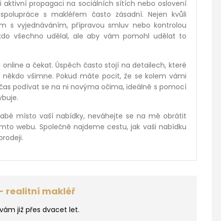
 i aktivní propagaci na sociálních sítích nebo oslovení
spolupráce s makléřem často zásadní. Nejen kvůli
em s vyjednáváním, přípravou smluv nebo kontrolou
kdo všechno udělal, ale aby vám pomohl udělat to
 online a čekat. Úspěch často stojí na detailech, které
 někdo všimne. Pokud máte pocit, že se kolem vámi
 čas podívat se na ni novýma očima, ideálně s pomocí
ybuje.
 slabé místo vaší nabídky, neváhejte se na mě obrátit
mto webu. Společně najdeme cestu, jak vaši nabídku
rodeji.
 - realitní makléř
ám již přes dvacet let.