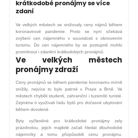
krátkodobé pronájmy se více
zdaní
Ve velkých městech se snižovaly ceny nájmů během
koronavirové pandemie. Proto se nyní očekává
zvýšení cen nájemného v souvislosti s obnovením
turismu. Do cen nájemného by se postupně mohlo
promítnout i zdanění krátkodobých pronájmů.
Ve velkých městech
pronájmy zdraží
Ceny pronájmů se během pandemie koronaviru mírně
snížily, nejvíce to bylo patrné v Praze a Brně. Ve
městech chyběli studenti, zahraniční i tuzemští turisté.
Zejména ti využívali řadu bytů pro dočasné ubytování
během dovolené.
Byty vyčleněné pro krátkodobé pronájmy zely
prázdnotou, jejich majitelé začali hledat dlouhodobé
nájemníky a tomu přizpůsobili cenu pronájmu.