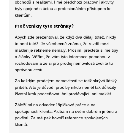
obchodů s realitami
. I mé předchozí pracovní aktivity
byly spojené s úctou a profesionálním přístupem ke
klientům.
Proč vznikly tyto stránky?
Abych zde prezentoval, že když dva dělají totéž, nikdy
to není totéž. Je všeobecně známo, že rozdíl mezi
makléři je řekněme nemalý. Prosím, přečtěte si mé tipy
a články. Věřím, že vám tyto informace pomohou v
rozhodování a že si pro prodej nemovitosti zvolíte tu
správnou cestu.
Za každým prodejem nemovitosti se totiž skrývá lidský
příběh. A to je důvod, proč by nikdo neměl tak důležitý
životní krok podceňovat. Ani prodávající, ani makléř.
Záleží mi na odvedení špičkové práce a na
spokojenosti klienta. A dbám na svém dobrém jménu a
pověsti. Za mě pak hovoří reference spokojených
klientů.