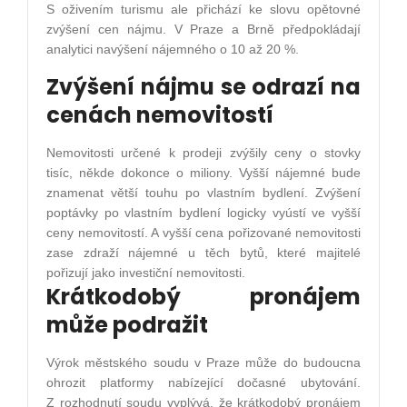
S oživením turismu ale přichází ke slovu opětovné
zvýšení cen nájmu. V Praze a Brně předpokládají
analytici navýšení nájemného o 10 až 20 %.
Zvýšení nájmu se odrazí na
cenách nemovitostí
Nemovitosti určené k prodeji zvýšily ceny o stovky
tisíc, někde dokonce o miliony. Vyšší nájemné bude
znamenat větší touhu po vlastním bydlení. Zvýšení
poptávky po vlastním bydlení logicky vyústí ve vyšší
ceny nemovitostí. A vyšší cena pořizované nemovitosti
zase zdraží nájemné u těch bytů, které majitelé
pořizují jako investiční nemovitosti.
Krátkodobý pronájem
může podražit
Výrok městského soudu v Praze může do budoucna
ohrozit platformy nabízející dočasné ubytování.
Z rozhodnutí soudu vyplývá, že krátkodobý pronájem