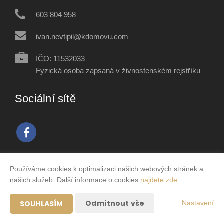
603 804 958
ivan.nevtipil@kdomovu.com
IČO: 11532033
Fyzická osoba zapsaná v živnostenském rejstříku
Sociální sítě
Používáme cookies k optimalizaci našich webových stránek a
Vytvořeno v systému
CHYTRÝ WEB MAKLÉŘE
našich služeb. Další informace o cookies
najdete zde
.
2026 © Tomawell s.r.o.
Odmítnout vše
SOUHLASÍM
Nastavení