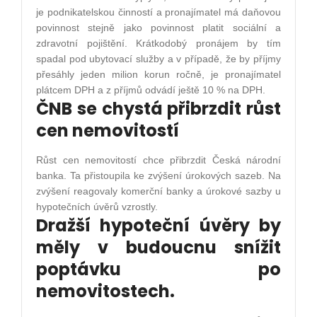
je podnikatelskou činností a pronajímatel má daňovou
povinnost stejně jako povinnost platit sociální a
zdravotní pojištění. Krátkodobý pronájem by tím
spadal pod ubytovací služby a v případě, že by příjmy
přesáhly jeden milion korun ročně, je pronajímatel
plátcem DPH a z příjmů odvádí ještě 10 % na DPH.
ČNB se chystá přibrzdit růst
cen nemovitostí
Růst cen nemovitostí chce přibrzdit Česká národní
banka. Ta přistoupila ke zvýšení úrokových sazeb. Na
zvýšení reagovaly komerční banky a úrokové sazby u
hypotečních úvěrů vzrostly.
Dražší hypoteční úvěry by
měly v budoucnu snížit
poptávku po
nemovitostech.