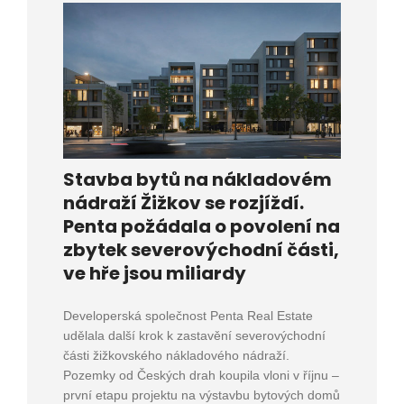
Stavba bytů na nákladovém
nádraží Žižkov se rozjíždí.
Penta požádala o povolení na
zbytek severovýchodní části,
ve hře jsou miliardy
Developerská společnost Penta Real Estate
udělala další krok k zastavění severovýchodní
části žižkovského nákladového nádraží.
Pozemky od Českých drah koupila vloni v říjnu –
první etapu projektu na výstavbu bytových domů