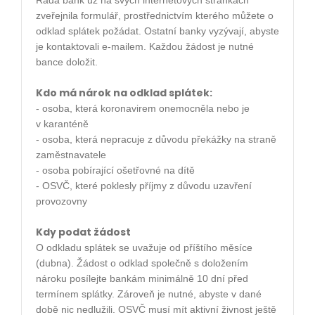
Řada bank už na svých internetových stránkách
zveřejnila formulář, prostřednictvím kterého můžete o
odklad splátek požádat. Ostatní banky vyzývají, abyste
je kontaktovali e-mailem. Každou žádost je nutné
bance doložit.
Kdo má nárok na odklad splátek:
- osoba, která koronavirem onemocněla nebo je
v karanténě
- osoba, která nepracuje z důvodu překážky na straně
zaměstnavatele
- osoba pobírající ošetřovné na dítě
- OSVČ, které poklesly příjmy z důvodu uzavření
provozovny
Kdy podat žádost
O odkladu splátek se uvažuje od příštího měsíce
(dubna). Žádost o odklad společně s doložením
nároku posílejte bankám minimálně 10 dní před
termínem splátky. Zároveň je nutné, abyste v dané
době nic nedlužili. OSVČ musí mít aktivní živnost ještě