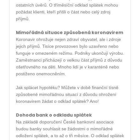
ostatních úvěrů. O tříměsíční odklad splátek mohou
požádat klienti, kteří přišli o část nebo celý zdroj
příjmů.
Mimořádná situace způsobená koronavirem
Koronavir ohrožuje nejen zdraví obyvatel, ale i zdroje
jejich příjmů. Tisíce provozoven bylo uzavřeno nebo
funguje v omezeném režimu. Podniky ukončují výrobu.
Zaměstnanci přicházejí o velkou část příjmů z důvodu
ošetřovného na děti. Mnoho lidí je v karanténě nebo
postiženo onemocněním.
Jak splácet hypotéku? Můžete v době finanční tísně
způsobené mimořádnou situací z důvodu ohrožení
koronavirem žádat o odklad splátek? Ano!
Dohoda bank o odkladu splátek
Na základě doporučení České bankovní asociace
budou banky souhlasit se žádostmi o mimořádné
odložení splátek, a to až o tři měsíce. O odklad splátek