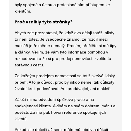
byly spojené s úctou a profesionálním přístupem ke
klientům.
Proč vznikly tyto stránky?
Abych zde prezentoval, že když dva dělají totéž, nikdy
to není totéž. Je všeobecně známo, že rozdíl mezi
makléři je řekněme nemalý. Prosím, přečtěte si mé tipy
a články. Věřím, že vám tyto informace pomohou v
rozhodování a že si pro prodej nemovitosti zvolíte tu
správnou cestu.
Za každým prodejem nemovitosti se totiž skrývá lidský
příběh. A to je důvod, proč by nikdo neměl tak důležitý
životní krok podceňovat. Ani prodávající, ani makléř.
Záleží mi na odvedení špičkové práce a na
spokojenosti klienta. A dbám na svém dobrém jménu a
pověsti. Za mě pak hovoří reference spokojených
klientů.
Pokud jste dočetli až sem, máte můj obdiv a děkuji