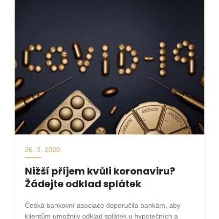
26. 3. 2020
Nižší příjem kvůli koronaviru?
Žádejte odklad splátek
Česká bankovní asociace doporučila bankám, aby
klientům umožnily odklad splátek u hypotečních a