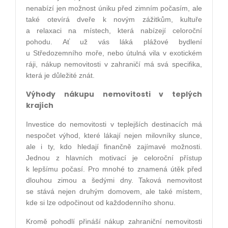
nenabízí jen možnost úniku před zimním počasím, ale
také otevírá dveře k novým zážitkům, kultuře
a relaxaci na místech, která nabízejí celoroční
pohodu. Ať už vás láká plážové bydlení
u Středozemního moře, nebo útulná vila v exotickém
ráji, nákup nemovitosti v zahraničí má svá specifika,
která je důležité znát.
Výhody nákupu nemovitosti v teplých
krajích
Investice do nemovitosti v teplejších destinacích má
nespočet výhod, které lákají nejen milovníky slunce,
ale i ty, kdo hledají finančně zajímavé možnosti.
Jednou z hlavních motivací je celoroční přístup
k lepšímu počasí. Pro mnohé to znamená útěk před
dlouhou zimou a šedými dny. Taková nemovitost
se stává nejen druhým domovem, ale také místem,
kde si lze odpočinout od každodenního shonu.
Kromě pohodlí přináší nákup zahraniční nemovitosti