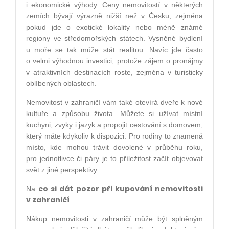
i ekonomické výhody. Ceny nemovitostí v některých
zemích bývají výrazně nižší než v Česku, zejména
pokud jde o exotické lokality nebo méně známé
regiony ve středomořských státech. Vysněné bydlení
u moře se tak může stát realitou. Navíc jde často
o velmi výhodnou investici, protože zájem o pronájmy
v atraktivních destinacích roste, zejména v turisticky
oblíbených oblastech.
Nemovitost v zahraničí vám také otevírá dveře k nové
kultuře a způsobu života. Můžete si užívat místní
kuchyni, zvyky i jazyk a propojit cestování s domovem,
který máte kdykoliv k dispozici. Pro rodiny to znamená
místo, kde mohou trávit dovolené v průběhu roku,
pro jednotlivce či páry je to příležitost začít objevovat
svět z jiné perspektivy.
co si dát pozor při kupování nemovitosti
Na
v zahraničí
Nákup nemovitosti v zahraničí může být splněným