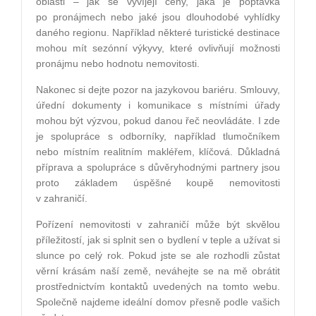
oblasti – jak se vyvíjejí ceny, jaká je poptávka
po pronájmech nebo jaké jsou dlouhodobé vyhlídky
daného regionu. Například některé turistické destinace
mohou mít sezónní výkyvy, které ovlivňují možnosti
pronájmu nebo hodnotu nemovitosti.
Nakonec si dejte pozor na jazykovou bariéru. Smlouvy,
úřední dokumenty i komunikace s místními úřady
mohou být výzvou, pokud danou řeč neovládáte. I zde
je spolupráce s odborníky, například tlumočníkem
nebo místním realitním makléřem, klíčová. Důkladná
příprava a spolupráce s důvěryhodnými partnery jsou
proto základem úspěšné koupě nemovitosti
v zahraničí.
Pořízení nemovitosti v zahraničí může být skvělou
příležitostí, jak si splnit sen o bydlení v teple a užívat si
slunce po celý rok. Pokud jste se ale rozhodli zůstat
věrní krásám naší země, neváhejte se na mě obrátit
prostřednictvím kontaktů uvedených na tomto webu.
Společně najdeme ideální domov přesně podle vašich