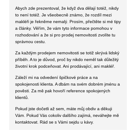
Abych zde prezentoval, že když dva dělají totéž, nikdy
to není totéž. Je všeobecně známo, že rozdíl mezi
makléři je řekněme nemalý. Prosím, přečtěte si mé tipy
a články. Věřím, že vám tyto informace pomohou v
rozhodování a že si pro prodej nemovitosti zvolíte tu
správnou cestu.
Za každým prodejem nemovitosti se totiž skrývá lidský
příběh. A to je důvod, proč by nikdo neměl tak důležitý
životní krok podceňovat. Ani prodávající, ani makléř.
Záleží mi na odvedení špičkové práce a na
spokojenosti klienta. A dbám na svém dobrém jménu a
pověsti. Za mě pak hovoří reference spokojených
klientů.
Pokud jste dočetli až sem, máte můj obdiv a děkuji
Vám. Pokud Vás cokoliv dalšího zajímá, neváhejte mě
kontaktovat. Rád se s Vámi sejdu u kávy.