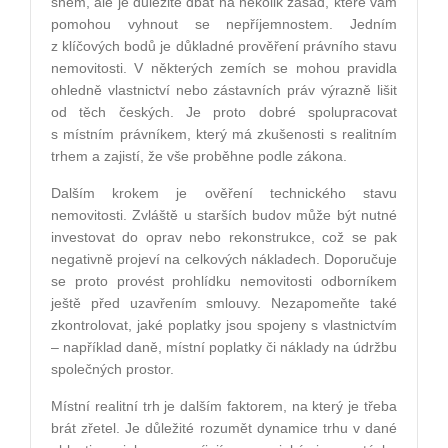
snem, ale je důležité dbát na několik zásad, které vám
pomohou vyhnout se nepříjemnostem. Jedním
z klíčových bodů je důkladné prověření právního stavu
nemovitosti. V některých zemích se mohou pravidla
ohledně vlastnictví nebo zástavních práv výrazně lišit
od těch českých. Je proto dobré spolupracovat
s místním právníkem, který má zkušenosti s realitním
trhem a zajistí, že vše proběhne podle zákona.
Dalším krokem je ověření technického stavu
nemovitosti. Zvláště u starších budov může být nutné
investovat do oprav nebo rekonstrukce, což se pak
negativně projeví na celkových nákladech. Doporučuje
se proto provést prohlídku nemovitosti odborníkem
ještě před uzavřením smlouvy. Nezapomeňte také
zkontrolovat, jaké poplatky jsou spojeny s vlastnictvím
– například daně, místní poplatky či náklady na údržbu
společných prostor.
Místní realitní trh je dalším faktorem, na který je třeba
brát zřetel. Je důležité rozumět dynamice trhu v dané