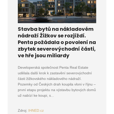
Stavba bytů na nákladovém
nádraží Žižkov se rozjíždí.
Penta požádala o povolení na
zbytek severovýchodní části,
ve hře jsou miliardy
Developerská společnost Penta Real Estate
udělala další krok k zastavění severovýchodní
části žižkovského nákladového nádraží.
Pozemky od Českých drah koupila vloni v říjnu –
první etapu projektu na výstavbu bytových domů
už nabízí ke koupi, s...
Zdroj:
IHNED.cz