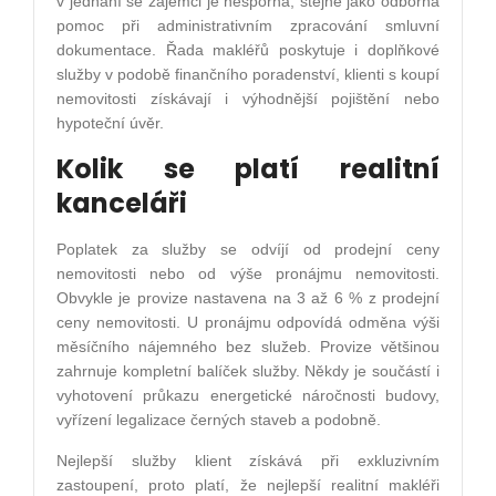
v jednání se zájemci je nesporná, stejně jako odborná
pomoc při administrativním zpracování smluvní
dokumentace. Řada makléřů poskytuje i doplňkové
služby v podobě finančního poradenství, klienti s koupí
nemovitosti získávají i výhodnější pojištění nebo
hypoteční úvěr.
Kolik se platí realitní
kanceláři
Poplatek za služby se odvíjí od prodejní ceny
nemovitosti nebo od výše pronájmu nemovitosti.
Obvykle je provize nastavena na 3 až 6 % z prodejní
ceny nemovitosti. U pronájmu odpovídá odměna výši
měsíčního nájemného bez služeb. Provize většinou
zahrnuje kompletní balíček služby. Někdy je součástí i
vyhotovení průkazu energetické náročnosti budovy,
vyřízení legalizace černých staveb a podobně.
Nejlepší služby klient získává při exkluzivním
zastoupení, proto platí, že nejlepší realitní makléři