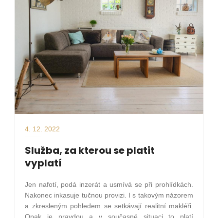
4. 12. 2022
Služba, za kterou se platit
vyplatí
Jen nafotí, podá inzerát a usmívá se při prohlídkách.
Nakonec inkasuje tučnou provizi. I s takovým názorem
a zkresleným pohledem se setkávají realitní makléři.
Opak je pravdou a v současné situaci to platí