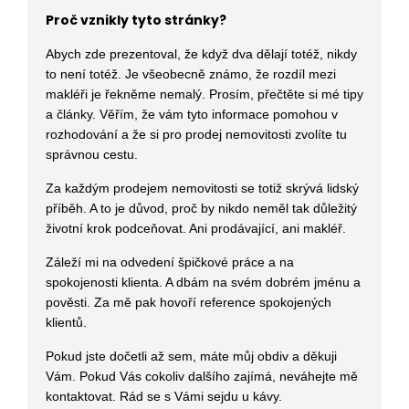
Proč vznikly tyto stránky?
Abych zde prezentoval, že když dva dělají totéž, nikdy
to není totéž. Je všeobecně známo, že rozdíl mezi
makléři je řekněme nemalý. Prosím, přečtěte si mé tipy
a články. Věřím, že vám tyto informace pomohou v
rozhodování a že si pro prodej nemovitosti zvolíte tu
správnou cestu.
Za každým prodejem nemovitosti se totiž skrývá lidský
příběh. A to je důvod, proč by nikdo neměl tak důležitý
životní krok podceňovat. Ani prodávající, ani makléř.
Záleží mi na odvedení špičkové práce a na
spokojenosti klienta. A dbám na svém dobrém jménu a
pověsti. Za mě pak hovoří reference spokojených
klientů.
Pokud jste dočetli až sem, máte můj obdiv a děkuji
Vám. Pokud Vás cokoliv dalšího zajímá, neváhejte mě
kontaktovat. Rád se s Vámi sejdu u kávy.