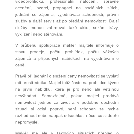
videoprohlídku, profesionální nafocení, správné
ocenění, inzerci, propagaci na sociálních sítích,
jednání se zájemci, vyjednávací schopnosti, právní
služby a další servis až po předání nemovitosti. Další
služby mohou zahrnovat také úklid, sekání trávy,
vyklízení nebo stěhování.
V průběhu spolupráce makléř majitele informuje o
stavu prodeje, počtu prohlídek, počtu vážných
zájemců a případných nabídkách na vyjednávání o
ceně.
Právě při jednání o snížení ceny nemovitosti se vyplatí
mít prostředníka. Majitel totiž často na prohlídce kývne
na první nabídku, která je pro něho ale většinou
nevýhodná. Samozřejmě, pokud majitel prodává
nemovitost jednou za život a v podobné obchodní
situaci si ocitá poprvé, není schopen se rychle
rozhodnout nebo naopak odsouhlasí něco, co si dobře
nepromyslel.
Makléř má ale v takových situacích přehled o